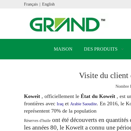
Français
|
English
MAISON
DES PRODUITS
Visite du clien
Nombre P
Koweit
, officiellement le
État du Koweït
, est 
frontières avec
et
. En 2016, le Ko
Iraq
Arabie Saoudite
représentent 70% de la population
ont été découverts en quantités
Réserves d'huile
les années 80, le Koweït a connu une pério