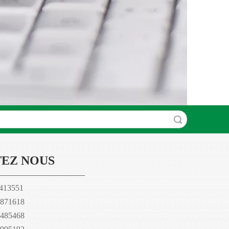
recherche
EZ NOUS
7413551
71618
85468