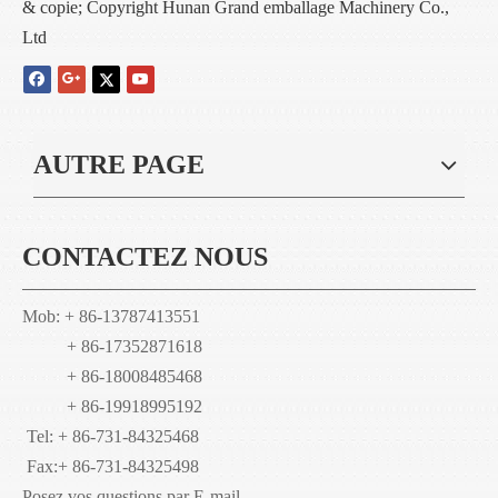
& copie; Copyright Hunan Grand emballage Machinery Co.,
Ltd
AUTRE PAGE
CONTACTEZ NOUS
Mob: + 86-13787413551
+ 86-17352871618
+ 86-18008485468
+ 86-19918995192
Tel: + 86-731-84325468
Fax:
+ 86-731-84325498
Posez vos questions par E-mail