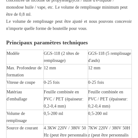
concentrée de nicotine de propylèneglycol / huile d'e-liquide /
monodose huile / vape, etc. Le volume de remplissage minimum peut
être de 0,8 ml.
Le volume de remplissage peut être ajusté et nous pouvons concevoir
n'importe quelle forme de bouteille pour vous.
Principaux paramètres techniques
Modèle
GGS-118 (2 têtes de
GGS-118 (5 remplissage
remplissage)
d'as
ds)
Max. Profondeur de
12 mm
12 mm
formation
Vitesse de coupe
0-25 fois
0-25 fois
Matériau
Feuille combinée en
Feuille combinée en
d'emballage
PVC / PET (épaisseur:
PVC / PET (épaisseur:
0,2-0,4 mm)
0,2-0,4 mm)
Volume de
0,5-200 ml
0,5-200 ml
remplissage
Source de courant
4.3KW 220V / 380V 50
7KW 220V / 380V 5
0H
Hz (peut être personnalis
z (peut être personnalis