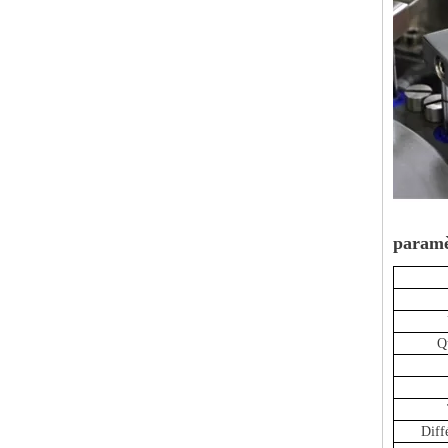
paramè
Q
Diff