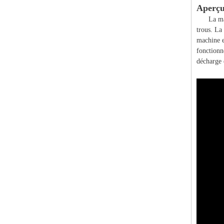
Aperç
La ma
trous. La
machine es
fonctionne
décharge 