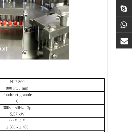
NJP-800
800 PC / min
Poudre et granule
6
380v 50Hz 3p
5,57 kW
00 # -4 #
± 3% - ± 4%