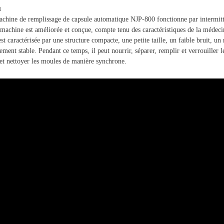
u
chine de remplissage de capsule automatique NJP-800 fonctionne par intermitt
 machine est améliorée et conçue, compte tenu des caractéristiques de la médec
t caractérisée par une structure compacte, une petite taille, un faible bruit, un 
ment stable. Pendant ce temps, il peut nourrir, séparer, remplir et verrouiller le
et nettoyer les moules de manière synchrone.