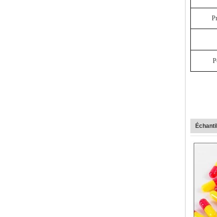
P
P
Échantil