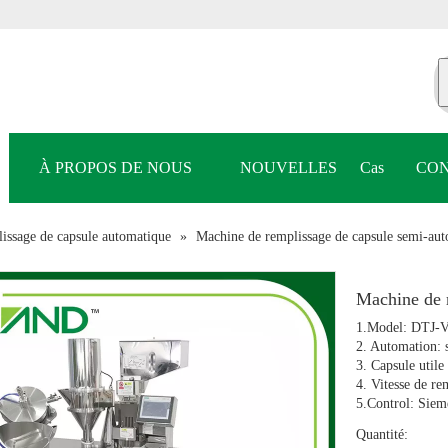
À PROPOS DE NOUS
NOUVELLES
Cas
CON
issage de capsule automatique
»
Machine de remplissage de capsule semi-au
Machine de 
1.Model: DTJ-
2. Automation: 
3. Capsule utile
4. Vitesse de re
5.Control: Sieme
Quantité: