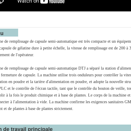
erçu
e de remplissage de capsule semi-automatique est très compacte et un équipemen
apsule de gélatine dure à petite échelle, la vitesse de remplissage est de 200 à 
ement de l'opérateur.
e de remplissage de capsule semi-automatique DTJ a séparé la station d'alimenta
 fermeture de capsule. La machine utilise trois onduleurs pour contrôler la vitess
ation en poudre et la tarière d'alimentation en poudre, et adopte la nouvelle str
C et le contrôle de l'écran tactile, tant que le contrôle du bouton de veille, tous
ir à la fois le produit chimique et à base de plantes. Le corps de la machine et l
necter à l'alimentation à vide. La machine confirme les exigences sanitaires GM
t et de plantes à base de plantes strictement.
n de travail principale