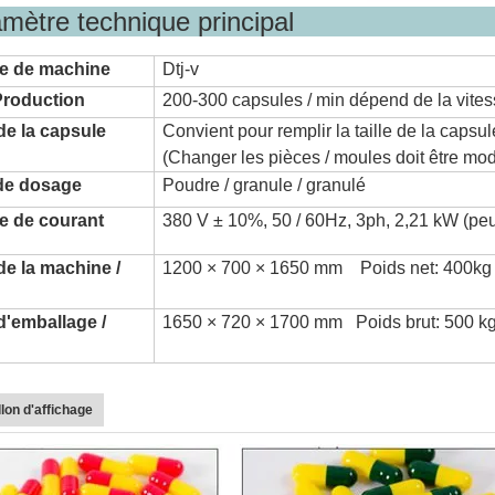
aramètre techniq
e de machine
Dtj-v
Production
200-300 capsules / min dépend de la vite
 de la capsule
Convient pour remplir la taille de la capsul
(Changer les pièces / moules doit être mo
de dosage
Poudre / granule / granulé
e de courant
380 V ± 10%, 50 / 60Hz, 3ph, 2,21 kW (peu
 de la machine /
1200 × 700 × 1650 mm Poids net: 400kg
 d'emballage /
1650 × 720 × 1700 mm Poids brut: 500 k
lon d'affichage