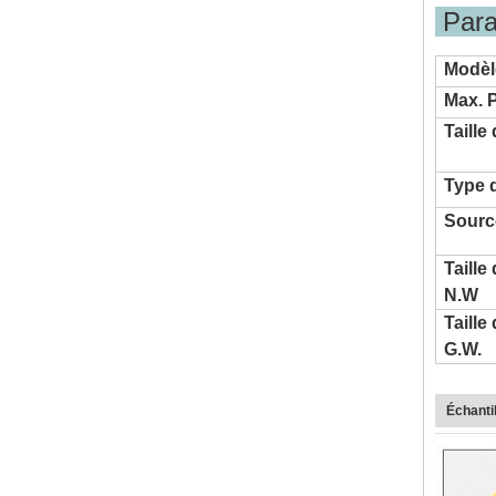
P
Modèl
Max. 
Taille
Type 
Sourc
Taille
N.W
Taille
G.W.
Échantil