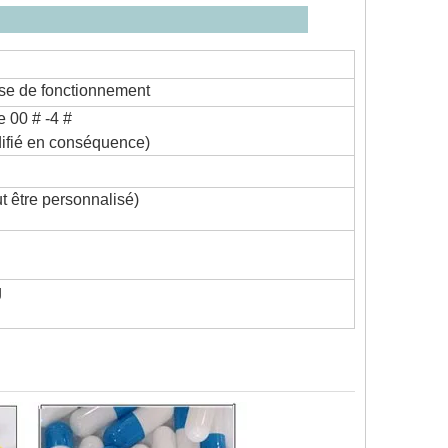
ue principal
sse de fonctionnement
e 00 # -4 #
difié en conséquence)
t être personnalisé)
g