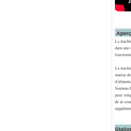
Ap
La machin
dans une c
fonctionn
La machin
station de
d'aliment
Siemens PL
pour rempl
de se con
supplémen
Statio