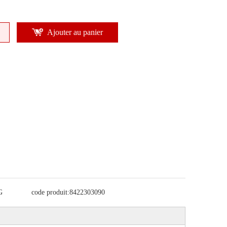
Ajouter au panier
G
code produit:
8422303090