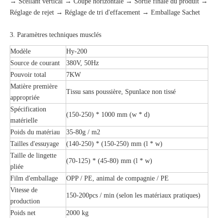
→ Scellant vertical → Coupe horizontale → Sortie finale du produit →
Réglage de rejet → Réglage de tri d'effacement → Emballage Sachet
3. Paramètres techniques musclés
Modèle
Hy-200
Source de courant
380V, 50Hz
Pouvoir total
7KW
Matière première
Tissu sans poussière, Spunlace non tissé
appropriée
Spécification
(150-250) * 1000 mm (w * d)
matérielle
Poids du matériau
35-80g / m2
Tailles d'essuyage
(140-250) * (150-250) mm (l * w)
Taille de lingette
(70-125) * (45-80) mm (l * w)
pliée
Film d'emballage
OPP / PE, animal de compagnie / PE
Vitesse de
150-200pcs / min (selon les matériaux pratiques)
production
Poids net
2000 kg