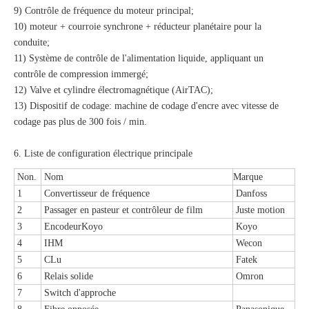
9) Contrôle de fréquence du moteur principal;
10) moteur + courroie synchrone + réducteur planétaire pour la
conduite;
11) Système de contrôle de l'alimentation liquide, appliquant un
contrôle de compression immergé;
12) Valve et cylindre électromagnétique (AirTAC);
13) Dispositif de codage: machine de codage d'encre avec vitesse de
codage pas plus de 300 fois / min.
6. Liste de configuration électrique principale
Non.
Nom
Marque
1
Convertisseur de fréquence
Danfoss
2
Passager en pasteur et contrôleur de film
Juste motion
3
Encodeur
Koyo
Koyo
4
IHM
Wecon
5
CLu
Fatek
6
Relais solide
Omron
7
Switch d'approche