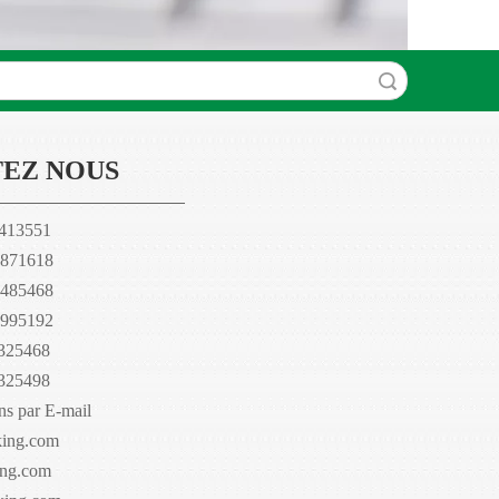
recherche
EZ NOUS
7413551
71618
85468
95192
4325468
4325498
ns par E-mail
king.com
ing.com