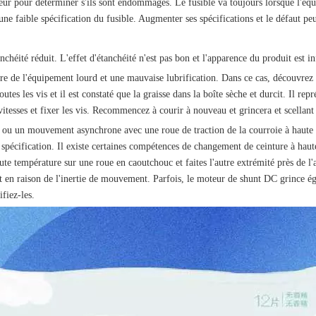
oteur pour déterminer s'ils sont endommagés. Le fusible va toujours lorsque l'éq
 une faible spécification du fusible. Augmenter ses spécifications et le défaut peu
héité réduit. L'effet d'étanchéité n'est pas bon et l'apparence du produit est in
 de l'équipement lourd et une mauvaise lubrification. Dans ce cas, découvrez la 
 toutes les vis et il est constaté que la graisse dans la boîte sèche et durcit. Il r
vitesses et fixer les vis. Recommencez à courir à nouveau et grincera et scellant
e ou un mouvement asynchrone avec une roue de traction de la courroie à haute 
spécification. Il existe certaines compétences de changement de ceinture à hau
aute température sur une roue en caoutchouc et faites l'autre extrémité près de
nt en raison de l'inertie de mouvement. Parfois, le moteur de shunt DC grince é
fiez-les.