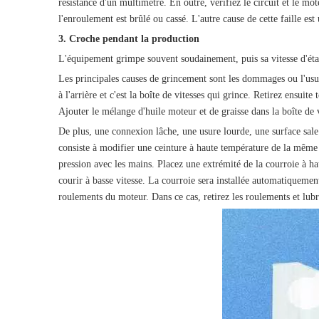
résistance d'un multimètre. En outre, vérifiez le circuit et le m
l'enroulement est brûlé ou cassé. L'autre cause de cette faille est
3. Croche pendant la production
L'équipement grimpe souvent soudainement, puis sa vitesse d'étanc
Les principales causes de grincement sont les dommages ou l'usure
à l'arrière et c'est la boîte de vitesses qui grince. Retirez ensuite
Ajouter le mélange d'huile moteur et de graisse dans la boîte de 
De plus, une connexion lâche, une usure lourde, une surface sal
consiste à modifier une ceinture à haute température de la même 
pression avec les mains. Placez une extrémité de la courroie à h
courir à basse vitesse. La courroie sera installée automatiqueme
roulements du moteur. Dans ce cas, retirez les roulements et lubri