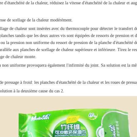
 d'étanchéité de la chaleur, réduisez la vitesse d'étanchéité de la chaleur et au
esse de scellage de la chaleur modérément.
lage de chaleur sont insérées avec du thermocouple pour détecter le transfert de 
anches tandis que les deux autres vis sont équipées de ressorts de pression et d
e ou la pression non uniforme du ressort de pression de la planche d'étanchéité de
arallèle aux planches de scellage de chaleur supérieure et inférieure. Tirez le re
lage de chaleur monte.
n non uniforme provoquera également l'infirmité du joint. Sa solution est la mê
e pressage à froid: les planches d'étanchéité de la chaleur et les roues de pres
solution à la deuxième cause du cas 2.