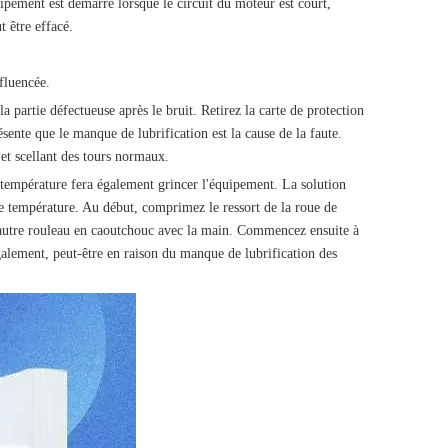
uipement est démarré lorsque le circuit du moteur est court,
t être effacé.
fluencée.
partie défectueuse après le bruit. Retirez la carte de protection
eprésente que le manque de lubrification est la cause de la faute.
 et scellant des tours normaux.
température fera également grincer l'équipement. La solution
te température. Au début, comprimez le ressort de la roue de
 l'autre rouleau en caoutchouc avec la main. Commencez ensuite à
galement, peut-être en raison du manque de lubrification des