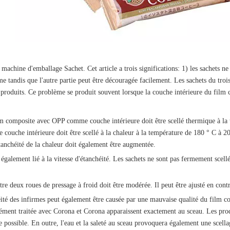
 machine d'emballage Sachet. Cet article a trois significations: 1) les sachets ne 
me tandis que l'autre partie peut être découragée facilement. Les sachets du troi
des produits. Ce problème se produit souvent lorsque la couche intérieure du fil
m composite avec OPP comme couche intérieure doit être scellé thermique à la t
uche intérieure doit être scellé à la chaleur à la température de 180 ° C à 20
anchéité de la chaleur doit également être augmentée.
st également lié à la vitesse d'étanchéité. Les sachets ne sont pas fermement scel
tre deux roues de pressage à froid doit être modérée. Il peut être ajusté en contr
éité des infirmes peut également être causée par une mauvaise qualité du film co
ément traitée avec Corona et Corona apparaissent exactement au sceau. Les prod
ue possible. En outre, l'eau et la saleté au sceau provoquera également une scel