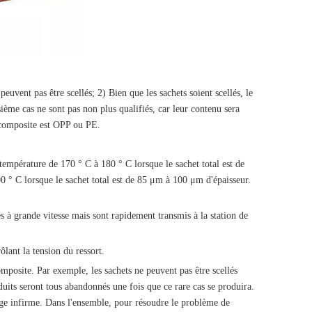
peuvent pas être scellés; 2) Bien que les sachets soient scellés, le
sième cas ne sont pas non plus qualifiés, car leur contenu sera
m composite est OPP ou PE.
empérature de 170 ° C à 180 ° C lorsque le sachet total est de
0 ° C lorsque le sachet total est de 85 μm à 100 μm d'épaisseur.
lés à grande vitesse mais sont rapidement transmis à la station de
ôlant la tension du ressort.
mposite. Par exemple, les sachets ne peuvent pas être scellés
uits seront tous abandonnés une fois que ce rare cas se produira.
lage infirme. Dans l'ensemble, pour résoudre le problème de