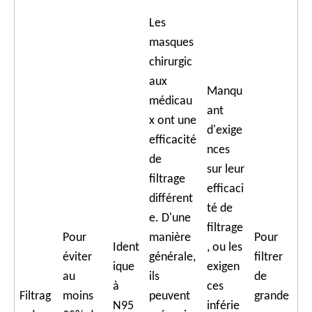
Les
masques
chirurgic
aux
Manqu
médicau
ant
x ont une
d'exige
efficacité
nces
de
sur leur
filtrage
efficaci
différent
té de
e. D'une
filtrage
Pour
manière
Pour
Ident
, ou les
éviter
générale,
filtrer
ique
exigen
au
ils
de
à
ces
Filtrag
moins
peuvent
grande
N95
inférie