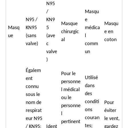
N95
/
Masqu
N95 /
KN9
e
Masque
Masqu
Masq
KN95
5
médica
chirurgic
e en
ue
(sans
(ave
l
al
coton
valve)
c
comm
valve
un
)
Égalem
Pour le
Utilisé
ent
personne
dans
connu
l médical
des
sous le
ou le
conditi
nom de
Pour
personne
ons
respirat
éviter
l
couran
eur N95
le vent,
pertinent
tes;
/ KN95;
Ident
gardez