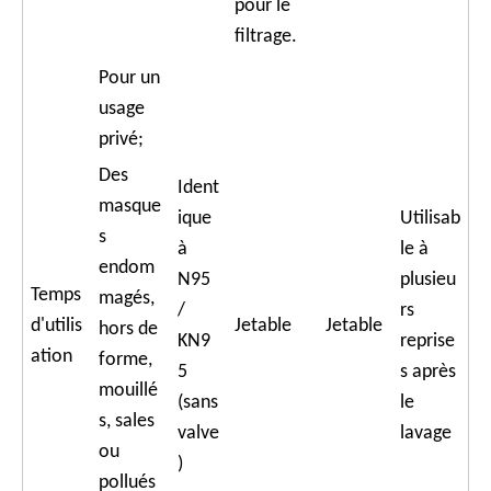
pour le
filtrage.
Pour un
usage
privé;
Des
Ident
masque
ique
Utilisab
s
à
le à
endom
N95
plusieu
Temps
magés,
/
rs
d'utilis
Jetable
Jetable
hors de
KN9
reprise
ation
forme,
5
s après
mouillé
(sans
le
s, sales
valve
lavage
ou
)
pollués