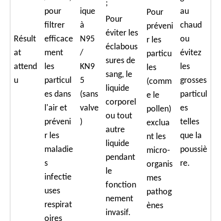
;
pour
ique
au
Pour
Pour
filtrer
à
chaud
préveni
éviter les
Résult
efficace
N95
ou
r les
éclabous
at
ment
/
évitez
particu
sures de
attend
les
KN9
les
les
sang, le
u
particul
5
grosses
(comm
liquide
es dans
(sans
particul
e le
corporel
l'air et
valve
es
pollen)
ou tout
préveni
)
telles
exclua
autre
r les
que la
nt les
liquide
maladie
poussiè
micro-
pendant
s
re.
organis
le
infectie
mes
fonction
uses
pathog
nement
respirat
ènes
invasif.
oires