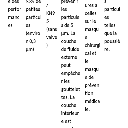
e des
95% de
prévenir
s
/
ures à
perfor
petites
les
particul
KN9
celles
manc
particul
particule
es
5
sur le
es
es
s de 5
telles
(sans
masqu
(enviro
μm. La
que la
valve
e
n 0,3
couche
poussiè
)
chirurgi
μm)
de fluide
re.
cal et
externe
le
peut
masqu
empêche
e de
r les
préven
gouttelet
tion
tes. La
médica
couche
le.
intérieur
e est