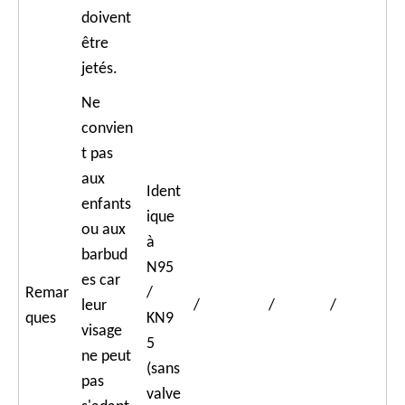
doivent
être
jetés.
Ne
convien
t pas
aux
Ident
enfants
ique
ou aux
à
barbud
N95
es car
Remar
/
leur
/
/
/
ques
KN9
visage
5
ne peut
(sans
pas
valve