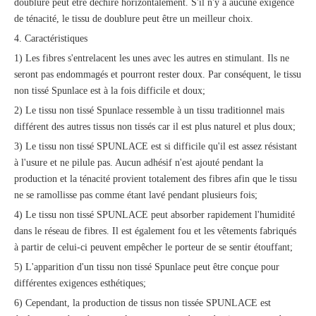
doublure peut être déchiré horizontalement. S'il n'y a aucune exigence
de ténacité, le tissu de doublure peut être un meilleur choix.
4. Caractéristiques
1) Les fibres s'entrelacent les unes avec les autres en stimulant. Ils ne
seront pas endommagés et pourront rester doux. Par conséquent, le tissu
non tissé Spunlace est à la fois difficile et doux;
2) Le tissu non tissé Spunlace ressemble à un tissu traditionnel mais
différent des autres tissus non tissés car il est plus naturel et plus doux;
3) Le tissu non tissé SPUNLACE est si difficile qu'il est assez résistant
à l'usure et ne pilule pas. Aucun adhésif n'est ajouté pendant la
production et la ténacité provient totalement des fibres afin que le tissu
ne se ramollisse pas comme étant lavé pendant plusieurs fois;
4) Le tissu non tissé SPUNLACE peut absorber rapidement l'humidité
dans le réseau de fibres. Il est également fou et les vêtements fabriqués
à partir de celui-ci peuvent empêcher le porteur de se sentir étouffant;
5) L'apparition d'un tissu non tissé Spunlace peut être conçue pour
différentes exigences esthétiques;
6) Cependant, la production de tissus non tissée SPUNLACE est