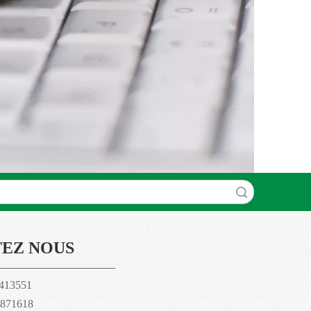
recherche
EZ NOUS
7413551
71618