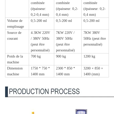
combinée
combinée
combinée
(épaisseur:
(épaisseur: 0,2-
(épaisseur: 0,2-
0,2-0,4 mm)
0,4 mm)
0,4 mm)
Volume de
0,5-200 ml
0,5-200 ml
0,5-200 ml
remplissage
Source de
4.3KW 220V
7KW 220V /
7KW 380V
courant
/ 380V 50Hz
380V 50Hz
50Hz (peut être
(peut être
(peut être
personnalisé)
personnalisé)
personnalisé)
Poids de la
700 kg
900 kg
1200 kg
machine
Dimension
1750 * 750 *
2300 * 850 *
3200 × 850 ×
machine
1400 mm
1400 mm
1400 (mm)